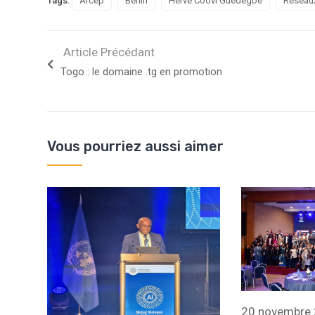
Tags:
Arcep
Bénin
Hervé Coovi Guedegbe
Réseau
Article Précédant
Togo : le domaine .tg en promotion
Vous pourriez aussi aimer
20 novembre