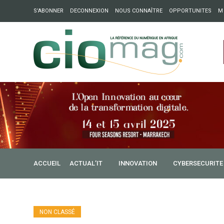
S’ABONNER
DECONNEXION
NOUS CONNAÎTRE
OPPORTUNITES
M
ation : Partech Shaker lance Chapter54 pour créer des ponts 
ique
ACCUEIL
ACTUAL’IT
INNOVATION
CYBERSECURITE
NON CLASSÉ