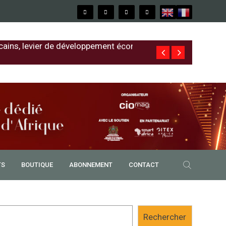
cains, levier de développement économique
Free au Sénég
TS
BOUTIQUE
ABONNEMENT
CONTACT
Rechercher