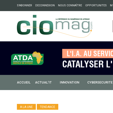
S’ABONNER
DECONNEXION
NOUS CONNAÎTRE
OPPORTUNITES
M
ation : Partech Shaker lance Chapter54 pour créer des ponts 
ique
ACCUEIL
ACTUAL’IT
INNOVATION
CYBERSECURITE
A LA UNE
TENDANCE