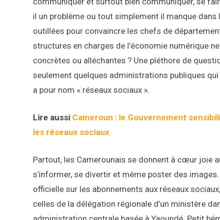
communiquer et surtout bien communiquer, se faire
il un problème ou tout simplement il manque dans
outillées pour convaincre les chefs de département 
structures en charges de l’économie numérique ne 
concrètes ou alléchantes ? Une pléthore de questi
seulement quelques administrations publiques qui 
a pour nom « réseaux sociaux ».
Lire aussi
Cameroun : le Gouvernement sensibili
les réseaux sociaux
Partout, les Camerounais se donnent à cœur joie a
s’informer, se divertir et même poster des images. 
officielle sur les abonnements aux réseaux sociaux
celles de la délégation régionale d’un ministère d
administration centrale basée à Yaoundé. Petit bé