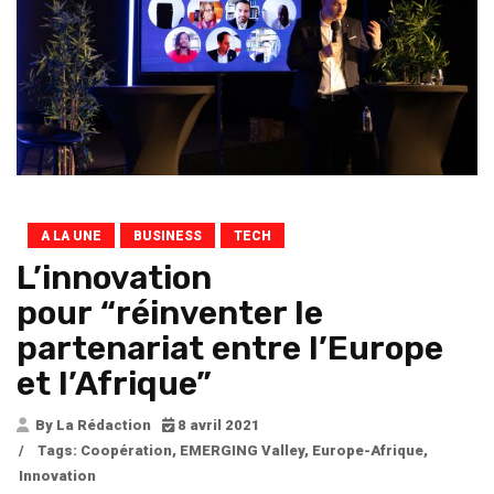
A LA UNE
BUSINESS
TECH
L’innovation
pour “réinventer le
partenariat entre l’Europe
et l’Afrique”
By La Rédaction
8 avril 2021
/
Tags:
Coopération
,
EMERGING Valley
,
Europe-Afrique
,
Innovation