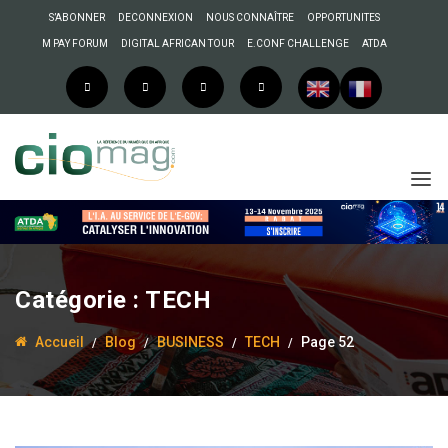
S’ABONNER
DECONNEXION
NOUS CONNAÎTRE
OPPORTUNITES
M PAY FORUM
DIGITAL AFRICAN TOUR
E.CONF CHALLENGE
ATDA
Catégorie :
TECH
Accueil
Blog
BUSINESS
TECH
Page 52