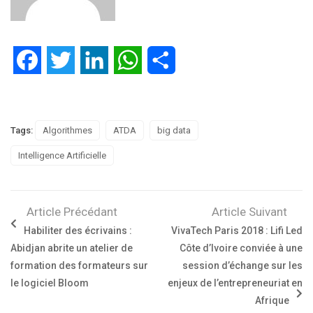
Facebook
Twitter
LinkedIn
WhatsApp
Partager
Tags:
Algorithmes
ATDA
big data
Intelligence Artificielle
Article Précédant
Article Suivant
Habiliter des écrivains :
VivaTech Paris 2018 : Lifi Led
Abidjan abrite un atelier de
Côte d’Ivoire conviée à une
formation des formateurs sur
session d’échange sur les
le logiciel Bloom
enjeux de l’entrepreneuriat en
Afrique