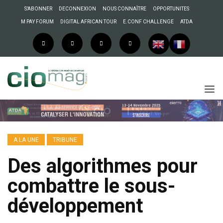
S’ABONNER
DECONNEXION
NOUS CONNAÎTRE
OPPORTUNITES
M PAY FORUM
DIGITAL AFRICAN TOUR
E.CONF CHALLENGE
ATDA
A LA UNE
TRIBUNE
Des algorithmes pour
combattre le sous-
développement