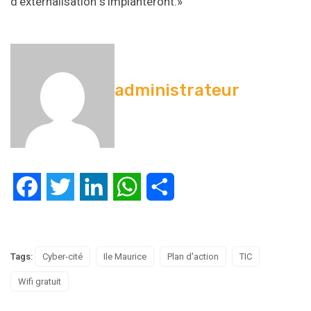
d’externalisation s’implanteront.»
administrateur
Facebook
Twitter
LinkedIn
WhatsApp
Partager
Tags:
Cyber-cité
Ile Maurice
Plan d'action
TIC
Wifi gratuit