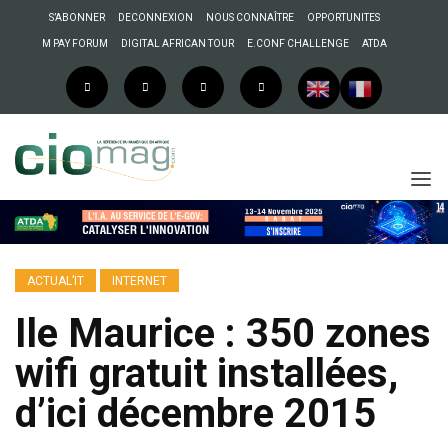
S’ABONNER
DECONNEXION
NOUS CONNAÎTRE
OPPORTUNITES
M PAY FORUM
DIGITAL AFRICAN TOUR
E.CONF CHALLENGE
ATDA
ACTUAL’IT
INTERNET
Ile Maurice : 350 zones
wifi gratuit installées,
d’ici décembre 2015