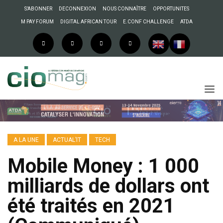
S’ABONNER
DECONNEXION
NOUS CONNAÎTRE
OPPORTUNITES
M PAY FORUM
DIGITAL AFRICAN TOUR
E.CONF CHALLENGE
ATDA
A LA UNE
ACTUAL’IT
TECH
Mobile Money : 1 000
milliards de dollars ont
été traités en 2021