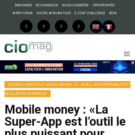
S’ABONNER
DECONNEXION
NOUS CONNAÎTRE
OPPORTUNITES
M PAY FORUM
DIGITAL AFRICAN TOUR
E.CONF CHALLENGE
ATDA
DOSSIER | FINTECH ET MOBILE MONEY 2.0 : SCALE, INTEROPÉRABILITÉ ET
RÉGULATION EN AFRIQUE
Mobile money : «La
Super-App est l’outil le
plus puissant pour