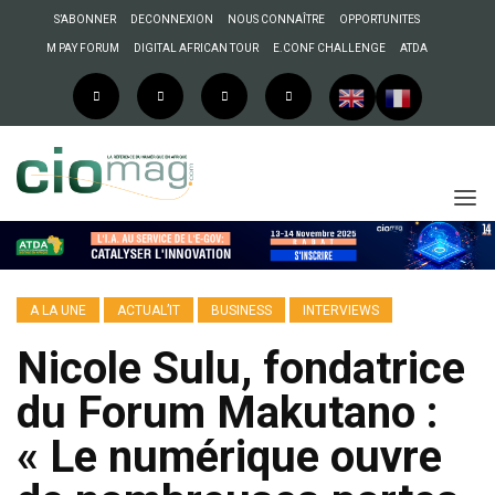
S’ABONNER
DECONNEXION
NOUS CONNAÎTRE
OPPORTUNITES
M PAY FORUM
DIGITAL AFRICAN TOUR
E.CONF CHALLENGE
ATDA
A LA UNE
ACTUAL’IT
BUSINESS
INTERVIEWS
Nicole Sulu, fondatrice
du Forum Makutano :
« Le numérique ouvre