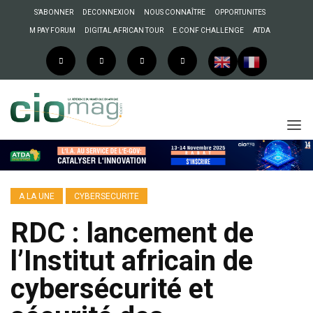
S’ABONNER
DECONNEXION
NOUS CONNAÎTRE
OPPORTUNITES
M PAY FORUM
DIGITAL AFRICAN TOUR
E.CONF CHALLENGE
ATDA
A LA UNE
CYBERSECURITE
RDC : lancement de
l’Institut africain de
cybersécurité et