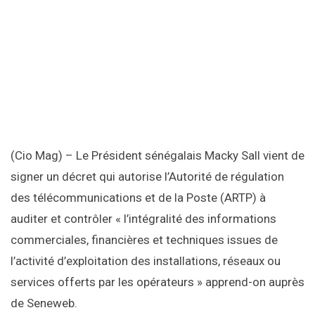
des télécommunications et de la Poste (ARTP) à
auditer et contrôler « l’intégralité des informations
commerciales, financières et techniques issues de
l’activité d’exploitation des installations, réseaux ou
services offerts par les opérateurs » apprend-on auprès
de Seneweb.
Au demeurant, cela va permettre à l’Etat du Sénégal
d’obtenir des informations plus précises sur les
sommes d’argent collectées par les opérateurs au titre
de recharges prépayées, mais également sur les
données, la sauvegarde des données, le niveau de
rentabilité du secteur ou l’application de la législation et
de la règlementation en vigueur.