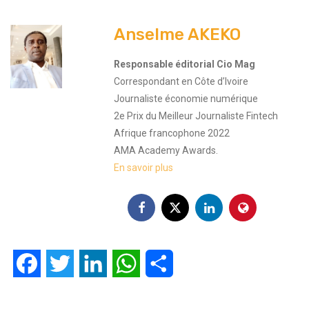
Facebook
Twitter
LinkedIn
WhatsApp
Partager
Tags:
Appel entrant
ARTP
Contrôle
Décret
Macky Sall
Sénégal
Trafic
Article Précédant
Article Suivant
Sénégal : les médias
Côte d’Ivoire : Mobile Week –
sociaux pour lutter contre les
JUMIA lance 7 jours de
violences basées sur le genre
promotions sur des téléphones
mobiles