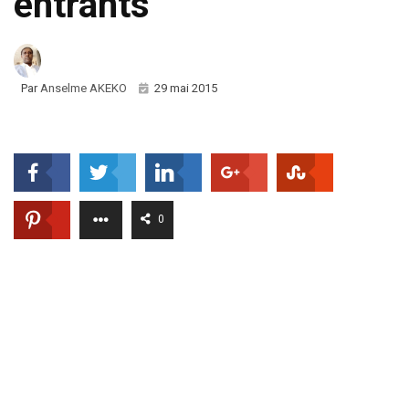
entrants
Par
Anselme AKEKO
29 mai 2015
0
(Cio Mag) – Le Président sénégalais Macky Sall vient de
signer un décret qui autorise l’Autorité de régulation