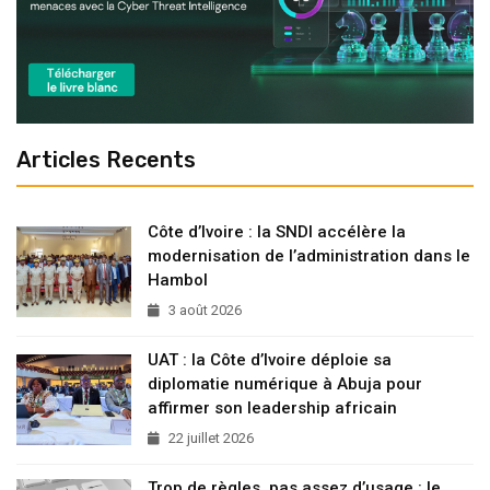
3 août 2026
UAT : la Côte d’Ivoire déploie sa
diplomatie numérique à Abuja pour
affirmer son leadership africain
22 juillet 2026
Trop de règles, pas assez d’usage : le
piège du Shadow AI
21 juillet 2026
Les entreprises croulent sous les outils,
mais travaillent-elles vraiment mieux ?
20 juillet 2026
Cyber Africa Forum 2026 : à Cotonou, la
confiance numérique s’impose comme un
enjeu stratégique pour l’Afrique
15 juillet 2026