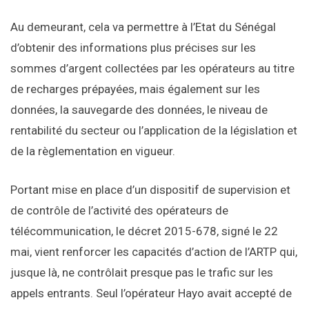
Portant mise en place d’un dispositif de supervision et
de contrôle de l’activité des opérateurs de
télécommunication, le décret 2015-678, signé le 22
mai, vient renforcer les capacités d’action de l’ARTP qui,
jusque là, ne contrôlait presque pas le trafic sur les
appels entrants. Seul l’opérateur Hayo avait accepté de
subir le survey du régulateur, qui a installé des sondes
installées dans ses locaux. Les autres opérateurs,
Sonatel, Expresso et Tigo avaient opposé un refus
prétextant que la loi en vigueur ne le permettait pas.
Aujourd’hui, cette incapacité est à reléguer aux
calendes grecques car l’ARTP peut désormais exercer
ce pouvoir de contrôle. Le décret précise en effet que
le régulateur « exerce ce contrôle par tout moyen