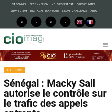
S’ABONNER
DECONNEXION
NOUS CONNAÎTRE
OPPORTUNITES
M PAY FORUM
DIGITAL AFRICAN TOUR
E.CONF CHALLENGE
ATDA
TELECOMS
Sénégal : Macky Sall
autorise le contrôle sur
le trafic des appels