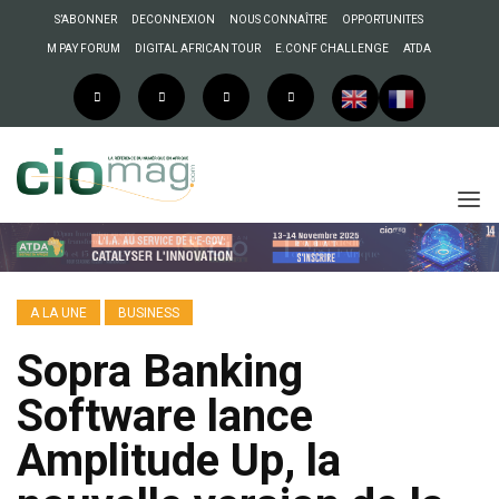
S’ABONNER
DECONNEXION
NOUS CONNAÎTRE
OPPORTUNITES
M PAY FORUM
DIGITAL AFRICAN TOUR
E.CONF CHALLENGE
ATDA
A LA UNE
BUSINESS
Sopra Banking
Software lance
Amplitude Up, la