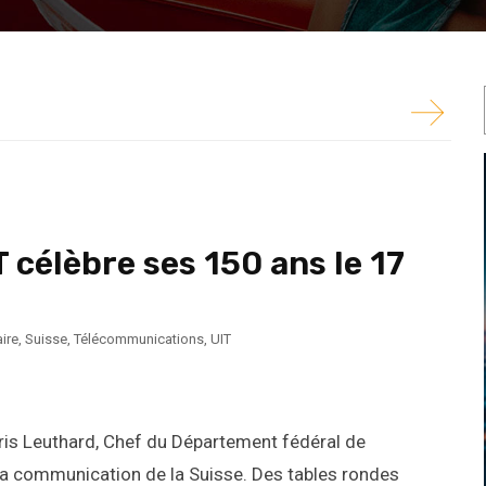
r Doris Leuthard, Chef du Département fédéral de
de la...
 célèbre ses 150 ans le 17
ire
,
Suisse
,
Télécommunications
,
UIT
ris Leuthard, Chef du Département fédéral de
e la communication de la Suisse. Des tables rondes