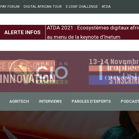
 PAY FORUM
DIGITAL AFRICAN TOUR
E.CONF CHALLENGE
ATDA
entre l’Europe et
ATDA 2021 : Ecosystèmes digitaux afri
ALERTE INFOS
au menu de la keynote d’Inetum
IT célèbre ses 150 ans le
AGRITECH
INTERVIEWS
PAROLES D’EXPERTS
PODCAS