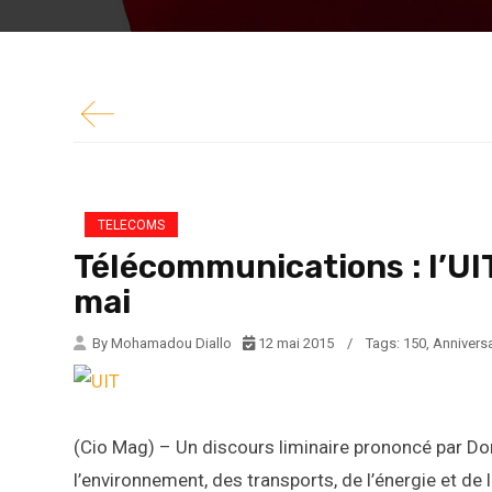
(Cio Mag) – Un discours liminaire prononcé pa
l’environnement, des transports, de l’énergie et 
TELECOMS
Télécommunications : l’UIT
mai
By Mohamadou Diallo
12 mai 2015
/
Tags:
150
,
Anniversa
(Cio Mag) – Un discours liminaire prononcé par Do
l’environnement, des transports, de l’énergie et d