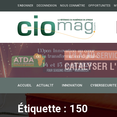
S’ABONNER
DECONNEXION
NOUS CONNAÎTRE
OPPORTUNITES
M
ation : Partech Shaker lance Chapter54 pour créer des ponts 
ique
12 mai 2015
Mohamadou Diallo
Télécommunications : l’U
ACCUEIL
ACTUAL’IT
INNOVATION
CYBERSECURITE
17 mai
Étiquette :
150