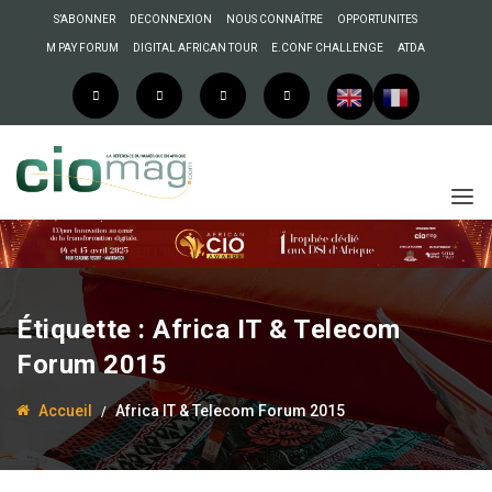
S’ABONNER
DECONNEXION
NOUS CONNAÎTRE
OPPORTUNITES
M PAY FORUM
DIGITAL AFRICAN TOUR
E.CONF CHALLENGE
ATDA
Étiquette :
Africa IT & Telecom
20 janvier 2015
Administrateur
Forum 2015
Côte d’Ivoire : Abidjan va
abriter l’Africa IT &
Accueil
Africa IT & Telecom Forum 2015
Telecom Forum 2015