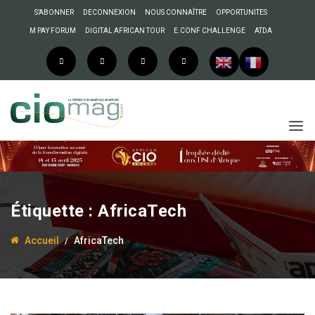
S’ABONNER
DECONNEXION
NOUS CONNAÎTRE
OPPORTUNITES
M PAY FORUM
DIGITAL AFRICAN TOUR
E.CONF CHALLENGE
ATDA
Étiquette :
AfricaTech
Accueil
AfricaTech