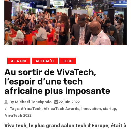
A LA UNE
ACTUAL’IT
TECH
Au sortir de VivaTech,
l’espoir d’une tech
africaine plus imposante
By Michaël Tchokpodo
22 juin 2022
/
Tags:
AfricaTech
,
AfricaTech Awards
,
Innovation
,
startup
,
VivaTech 2022
VivaTech, le plus grand salon tech d’Europe, était à