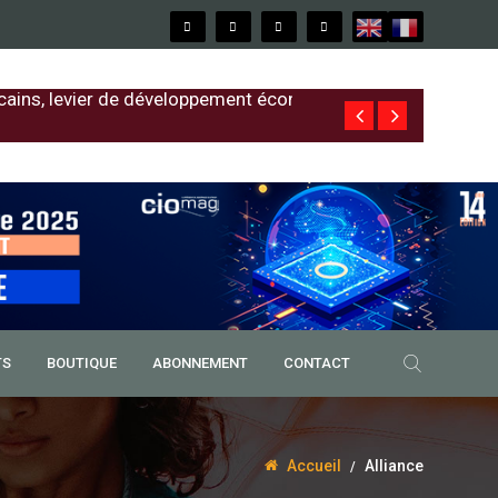
cains, levier de développement économique
Free au Sénég
TS
BOUTIQUE
ABONNEMENT
CONTACT
Accueil
Alliance