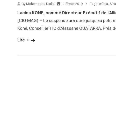
By Mohamadou Diallo
11 février 2019
/
Tags:
Africa
,
Alli
Lacina KONE, nommé
Directeur Exécutif de l’Al
(CIO MAG) – Le suspens aura duré jusqu’au petit mat
Koné, Conseiller TIC d’Alassane OUATARRA, Présid
Lire +