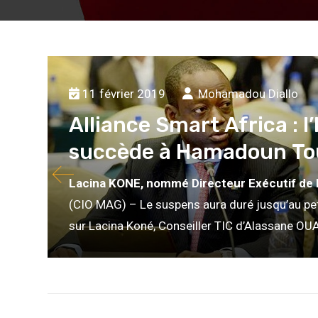
11 février 2019
Mohamadou Diallo
Alliance Smart Africa : l
succède à Hamadoun To
Lacina KONE, nommé
Directeur Exécutif de 
(CIO MAG) – Le suspens aura duré jusqu’au petit
sur Lacina Koné, Conseiller TIC d’Alassane OU