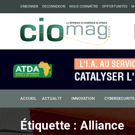
S’ABONNER
DECONNEXION
NOUS CONNAÎTRE
OPPORTUNITES
M
ation : Partech Shaker lance Chapter54 pour créer des ponts 
ique
ACCUEIL
ACTUAL’IT
INNOVATION
CYBERSECURITE
Étiquette :
Alliance