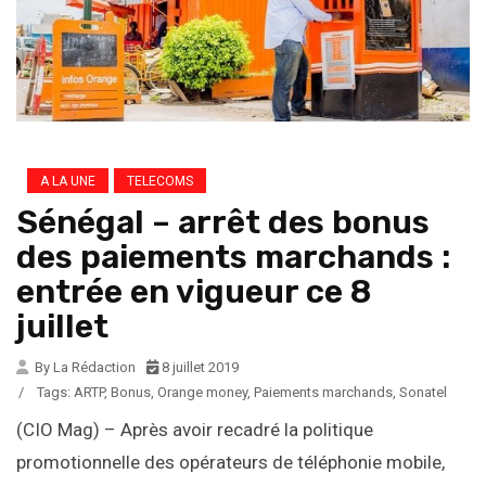
A LA UNE
TELECOMS
Sénégal – arrêt des bonus
des paiements marchands :
entrée en vigueur ce 8
juillet
By La Rédaction
8 juillet 2019
/
Tags:
ARTP
,
Bonus
,
Orange money
,
Paiements marchands
,
Sonatel
(CIO Mag) – Après avoir recadré la politique
promotionnelle des opérateurs de téléphonie mobile,