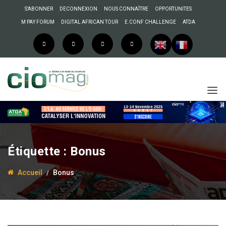
S’ABONNER
DECONNEXION
NOUS CONNAÎTRE
OPPORTUNITES
M PAY FORUM
DIGITAL AFRICAN TOUR
E.CONF CHALLENGE
ATDA
Étiquette :
Bonus
Accueil
Bonus