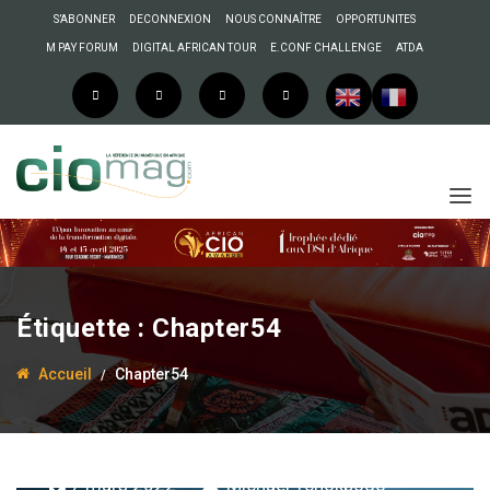
S’ABONNER
DECONNEXION
NOUS CONNAÎTRE
OPPORTUNITES
M PAY FORUM
DIGITAL AFRICAN TOUR
E.CONF CHALLENGE
ATDA
Étiquette :
Chapter54
Accueil
Chapter54
7 mars 2022
Michaël Tchokpodo