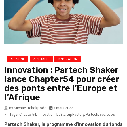
A LA UNE
ACTUAL’IT
INNOVATION
Innovation : Partech Shaker
lance Chapter54 pour créer
des ponts entre l’Europe et
l’Afrique
By Michaël Tchokpodo
7 mars 2022
/
Tags:
Chapter54
,
Innovation
,
LaStartupFactory
,
Partech
,
scaleups
Partech Shaker, le programme d’innovation du fonds