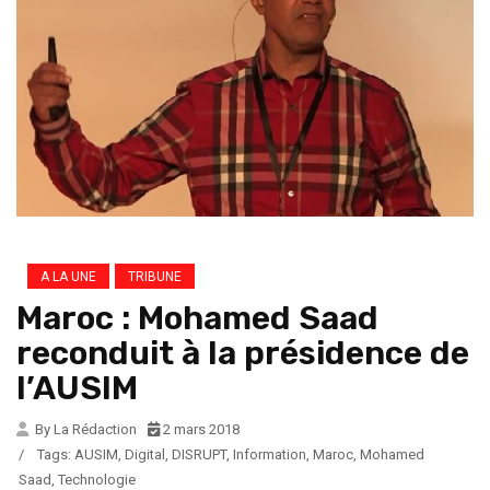
A LA UNE
TRIBUNE
Maroc : Mohamed Saad
reconduit à la présidence de
l’AUSIM
By La Rédaction
2 mars 2018
/
Tags:
AUSIM
,
Digital
,
DISRUPT
,
Information
,
Maroc
,
Mohamed
Saad
,
Technologie