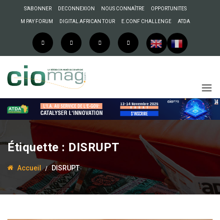
S’ABONNER
DECONNEXION
NOUS CONNAÎTRE
OPPORTUNITES
M PAY FORUM
DIGITAL AFRICAN TOUR
E.CONF CHALLENGE
ATDA
Étiquette :
DISRUPT
Accueil
DISRUPT