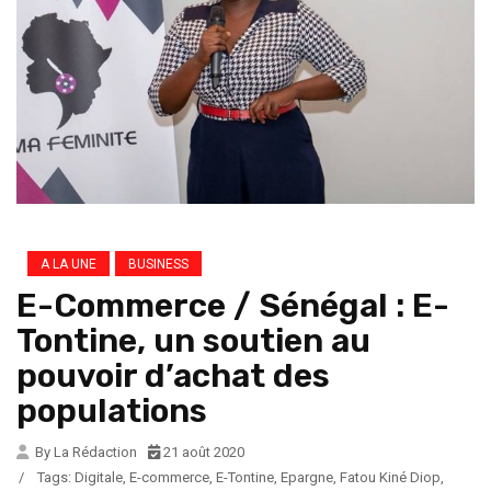
A LA UNE
BUSINESS
E-Commerce / Sénégal : E-
Tontine, un soutien au
pouvoir d’achat des
populations
By La Rédaction
21 août 2020
/
Tags:
Digitale
,
E-commerce
,
E-Tontine
,
Epargne
,
Fatou Kiné Diop
,