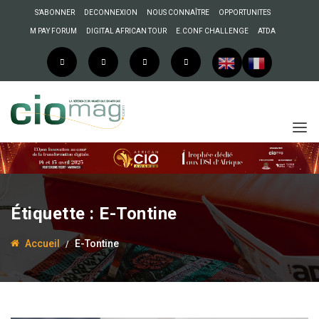
S’ABONNER
DECONNEXION
NOUS CONNAÎTRE
OPPORTUNITES
M PAY FORUM
DIGITAL AFRICAN TOUR
E.CONF CHALLENGE
ATDA
Étiquette :
E-Tontine
Accueil
E-Tontine