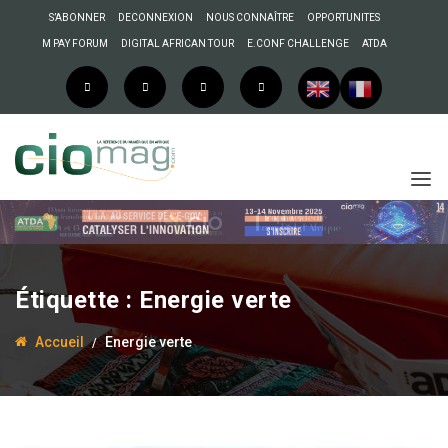
S’ABONNER
DECONNEXION
NOUS CONNAÎTRE
OPPORTUNITES
M PAY FORUM
DIGITAL AFRICAN TOUR
E.CONF CHALLENGE
ATDA
Étiquette :
Energie verte
Accueil
Energie verte