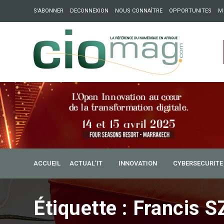
S’ABONNER
DECONNEXION
NOUS CONNAÎTRE
OPPORTUNITES
M
ation : Partech Shaker lance Chapter54 pour créer des ponts 
ique
ACCUEIL
ACTUAL’IT
INNOVATION
CYBERSECURITE
Étiquette :
Francis 