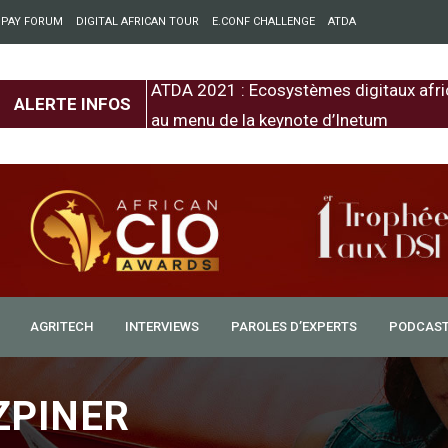
 PAY FORUM
DIGITAL AFRICAN TOUR
E.CONF CHALLENGE
ATDA
entre l’Europe et
ATDA 2021 : Ecosystèmes digitaux afri
ALERTE INFOS
au menu de la keynote d’Inetum
AGRITECH
INTERVIEWS
PAROLES D’EXPERTS
PODCAS
SZPINER