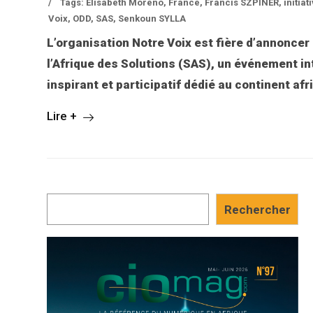
/
Tags:
Elisabeth Moreno
,
France
,
Francis SZPINER
,
initia
Voix
,
ODD
,
SAS
,
Senkoun SYLLA
L’organisation Notre Voix est fière d’annoncer 
l’Afrique des Solutions (SAS), un événement in
inspirant et participatif dédié au continent afr
Lire +
Rechercher