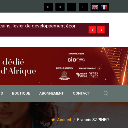
cains, levier de développement économique
Free au Sénég
TS
BOUTIQUE
ABONNEMENT
CONTACT
Accueil
Francis SZPINER