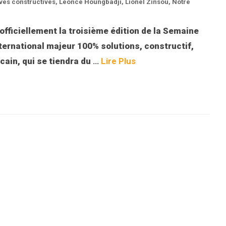
tives constructives
,
Léonce Houngbadji
,
Lionel Zinsou
,
Notre
officiellement la troisième édition de la Semaine
ternational majeur 100% solutions, constructif,
icain, qui se tiendra du
…
Lire Plus