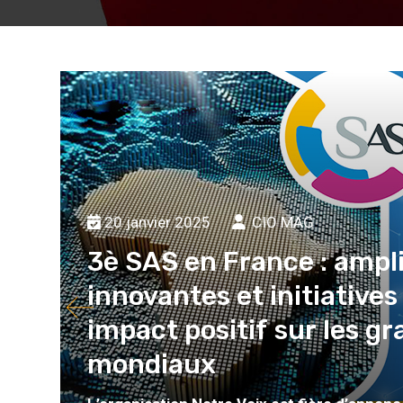
20 janvier 2025
CIO MAG
3è SAS en France : amplif
innovantes et initiative
impact positif sur les gr
mondiaux