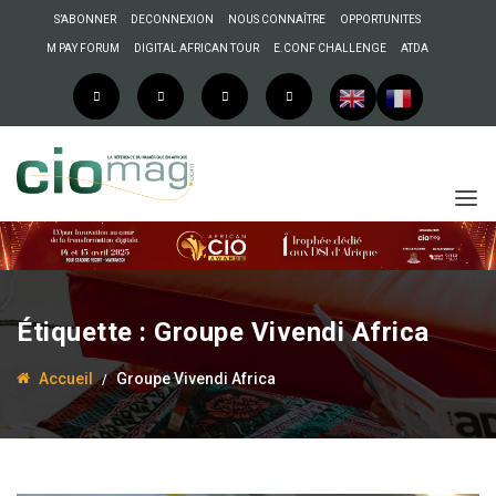
S’ABONNER
DECONNEXION
NOUS CONNAÎTRE
OPPORTUNITES
M PAY FORUM
DIGITAL AFRICAN TOUR
E.CONF CHALLENGE
ATDA
Étiquette :
Groupe Vivendi Africa
Accueil
Groupe Vivendi Africa
8 juin 2017
Souleyman Tobias