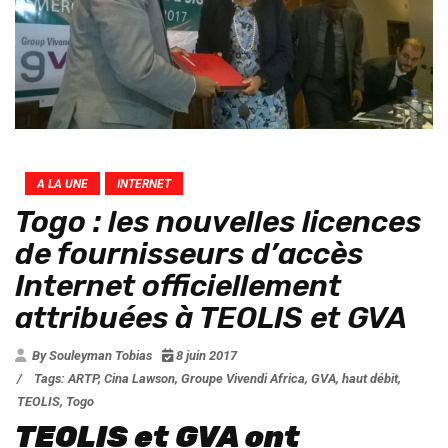
A LA UNE
INTERNET
Togo : les nouvelles licences
de fournisseurs d’accès
Internet officiellement
attribuées à TEOLIS et GVA
By Souleyman Tobias
8 juin 2017
/
Tags:
ARTP
,
Cina Lawson
,
Groupe Vivendi Africa
,
GVA
,
haut débit
,
TEOLIS
,
Togo
TEOLIS et GVA ont