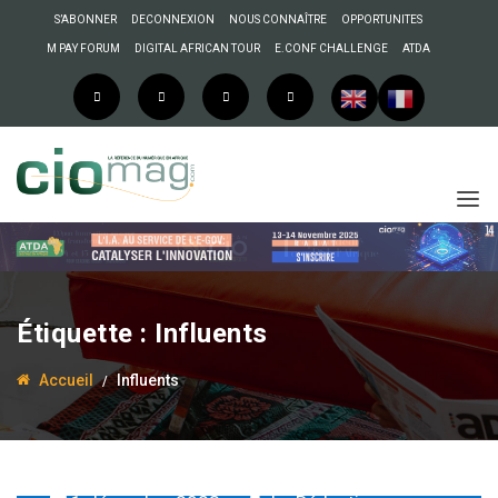
S’ABONNER
DECONNEXION
NOUS CONNAÎTRE
OPPORTUNITES
M PAY FORUM
DIGITAL AFRICAN TOUR
E.CONF CHALLENGE
ATDA
Étiquette :
Influents
Accueil
Influents