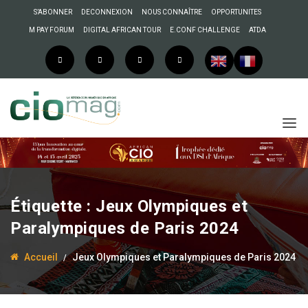
S’ABONNER
DECONNEXION
NOUS CONNAÎTRE
OPPORTUNITES
M PAY FORUM
DIGITAL AFRICAN TOUR
E.CONF CHALLENGE
ATDA
Étiquette :
Jeux Olympiques et
Paralympiques de Paris 2024
Accueil
Jeux Olympiques et Paralympiques de Paris 2024
17 novembre 2025
Anselme AKEKO
Bruno Marie-Rose :