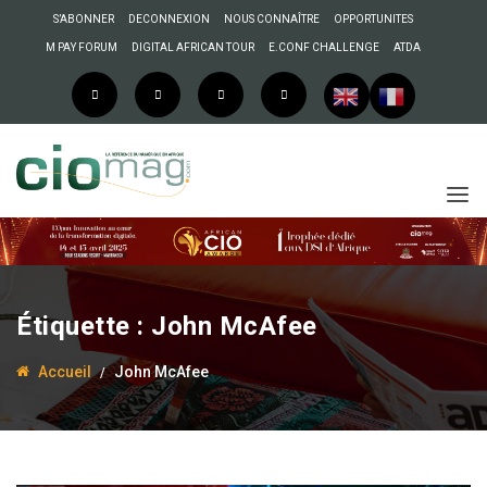
S’ABONNER
DECONNEXION
NOUS CONNAÎTRE
OPPORTUNITES
M PAY FORUM
DIGITAL AFRICAN TOUR
E.CONF CHALLENGE
ATDA
Étiquette :
John McAfee
Accueil
John McAfee