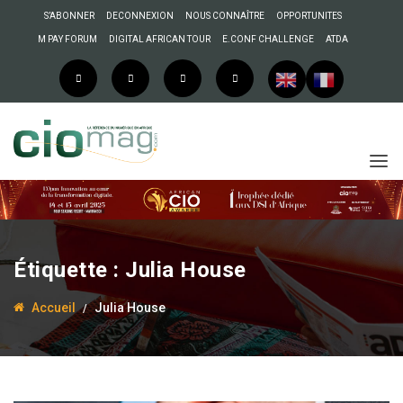
S’ABONNER
DECONNEXION
NOUS CONNAÎTRE
OPPORTUNITES
M PAY FORUM
DIGITAL AFRICAN TOUR
E.CONF CHALLENGE
ATDA
Étiquette :
Julia House
Accueil
Julia House