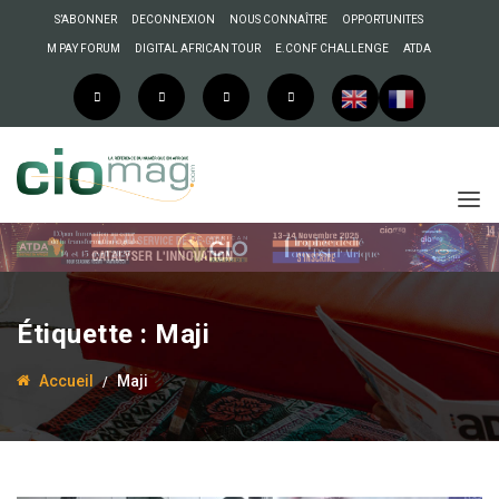
S’ABONNER
DECONNEXION
NOUS CONNAÎTRE
OPPORTUNITES
M PAY FORUM
DIGITAL AFRICAN TOUR
E.CONF CHALLENGE
ATDA
Étiquette :
Maji
Accueil
Maji