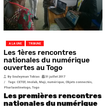
A LA UNE
TRIBUNE
Les 1ères rencontres
nationales du numérique
ouvertes au Togo
By Souleyman Tobias
31 juillet 2017
/
Tags:
CETEF
,
Imolab
,
Maji
,
numérique
,
Objets connectés
,
Pharlaonlinetogo
,
Togo
Les premières rencontres
nationales du numérique