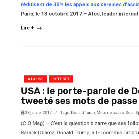
réduisent de 30% les appels aux services d’assi
Paris, le 13 octobre 2017 – Atos, leader interna
Lire +
A LA UNE
INTERNET
USA : le porte-parole de D
tweeté ses mots de passe
28 janvier 2017
/
Tags:
Donald Tump
,
Mots de passe
,
Sean S
(CIO Mag) – C’est la question bizarre que ses foll
Barack Obama, Donald Trump, a t-il commis l’impru