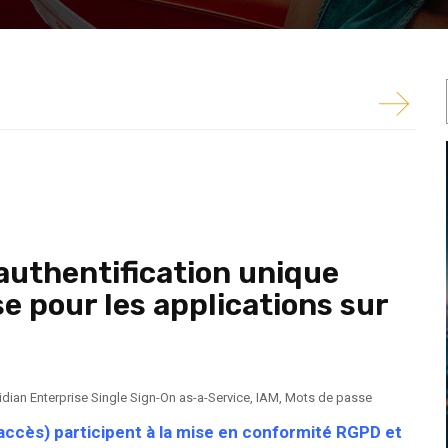
des accès) participent à la mise en conformité
vices d’assistance.
’authentification unique
e pour les applications sur
idian Enterprise Single Sign-On as-a-Service
,
IAM
,
Mots de passe
 accès) participent à la mise en conformité RGPD et