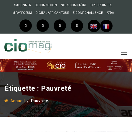
S’ABONNER
DECONNEXION
NOUS CONNAÎTRE
OPPORTUNITES
M PAY FORUM
DIGITAL AFRICAN TOUR
E.CONF CHALLENGE
ATDA
Étiquette :
Pauvreté
Accueil
Pauvreté
12 décembre 2022
Anselme AKEKO