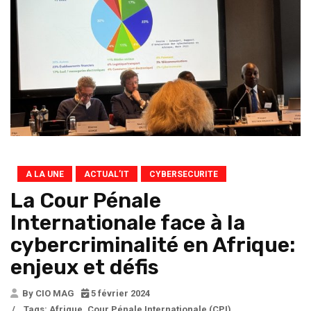
A LA UNE
ACTUAL’IT
CYBERSECURITE
La Cour Pénale
Internationale face à la
cybercriminalité en Afrique:
enjeux et défis
By CIO MAG
5 février 2024
/
Tags:
Afrique
,
Cour Pénale Internationale (CPI)
,