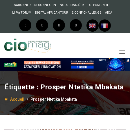
S’ABONNER
DECONNEXION
NOUS CONNAÎTRE
OPPORTUNITES
M PAY FORUM
DIGITAL AFRICAN TOUR
E.CONF CHALLENGE
ATDA
Étiquette :
Prosper Ntetika Mbakata
Accueil
Prosper Ntetika Mbakata
2 juillet 2025
La Rédaction
5 choses à savoir sur la