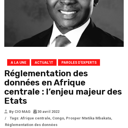
A LA UNE
ACTUAL’IT
PAROLES D'EXPERTS
Réglementation des
données en Afrique
centrale : l’enjeu majeur des
Etats
By CIO MAG
30 avril 2022
/
Tags:
Afrique centrale
,
Congo
,
Prosper Ntetika Mbakata
,
Réglementation des données