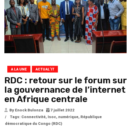
A LA UNE
ACTUAL’IT
RDC : retour sur le forum sur
la gouvernance de l’internet
en Afrique centrale
By Enock Bulonza
7 juillet 2022
/
Tags:
Connectivité
,
Isoc
,
numérique
,
République
démocratique du Congo (RDC)