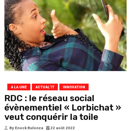
A LA UNE
ACTUAL’IT
INNOVATION
RDC : le réseau social
évènementiel « Lorbichat »
veut conquérir la toile
By Enock Bulonza
22 août 2022