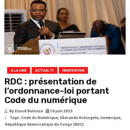
A LA UNE
ACTUAL’IT
INNOVATION
RDC : présentation de
l’ordonnance-loi portant
Code du numérique
By Enock Bulonza
16 juin 2023
/
Tags:
Code du Numérique
,
Eberande Kolongele
,
numérique
,
République démocratique du Congo (RDC)