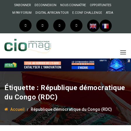
S’ABONNER
DECONNEXION
NOUS CONNAÎTRE
OPPORTUNITES
M PAY FORUM
DIGITAL AFRICAN TOUR
E.CONF CHALLENGE
ATDA
Étiquette :
République démocratique
du Congo (RDC)
Accueil
République démocratique du Congo (RDC)