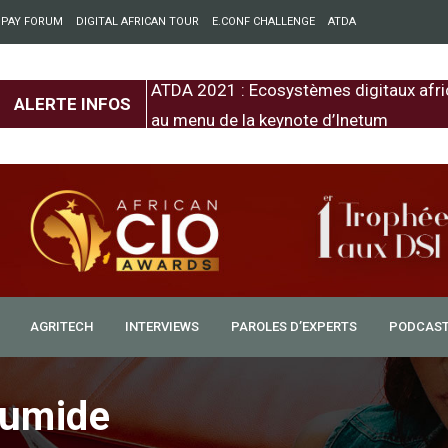
 PAY FORUM
DIGITAL AFRICAN TOUR
E.CONF CHALLENGE
ATDA
entre l’Europe et
ATDA 2021 : Ecosystèmes digitaux afri
ALERTE INFOS
au menu de la keynote d’Inetum
AGRITECH
INTERVIEWS
PAROLES D’EXPERTS
PODCAS
lumide