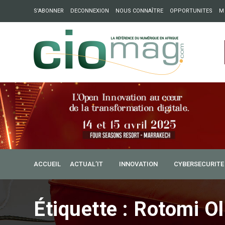
S’ABONNER
DECONNEXION
NOUS CONNAÎTRE
OPPORTUNITES
M
ation : Partech Shaker lance Chapter54 pour créer des ponts 
ique
ACCUEIL
ACTUAL’IT
INNOVATION
CYBERSECURITE
Étiquette :
Rotomi O