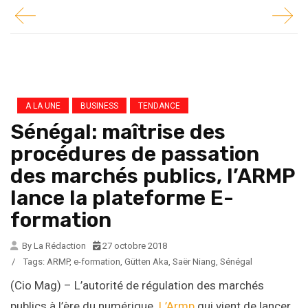
A LA UNE
BUSINESS
TENDANCE
Sénégal: maîtrise des
procédures de passation
des marchés publics, l’ARMP
lance la plateforme E-
formation
By La Rédaction
27 octobre 2018
/
Tags:
ARMP
,
e-formation
,
Gütten Aka
,
Saër Niang
,
Sénégal
(Cio Mag) – L’autorité de régulation des marchés
publics à l’ère du numérique.
L’Armp
qui vient de lancer