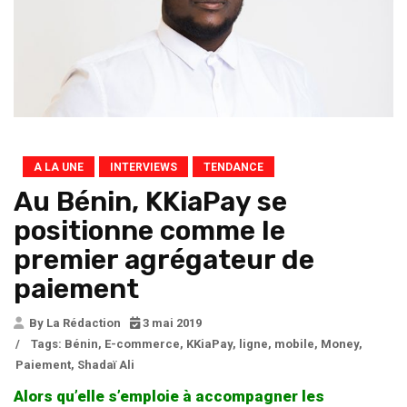
A LA UNE
INTERVIEWS
TENDANCE
Au Bénin, KKiaPay se
positionne comme le
premier agrégateur de
paiement
By La Rédaction
3 mai 2019
/
Tags:
Bénin
,
E-commerce
,
KKiaPay
,
ligne
,
mobile
,
Money
,
Paiement
,
Shadaï Ali
Alors qu’elle s’emploie à accompagner les