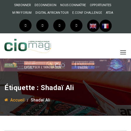
S’ABONNER
DECONNEXION
NOUS CONNAÎTRE
OPPORTUNITES
M PAY FORUM
DIGITAL AFRICAN TOUR
E.CONF CHALLENGE
ATDA
Étiquette :
Shadaï Ali
Accueil
Shadaï Ali