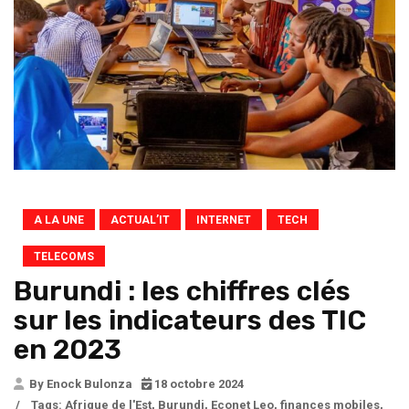
A LA UNE
ACTUAL’IT
INTERNET
TECH
TELECOMS
Burundi : les chiffres clés
sur les indicateurs des TIC
en 2023
By Enock Bulonza
18 octobre 2024
/
Tags:
Afrique de l'Est
,
Burundi
,
Econet Leo
,
finances mobiles
,