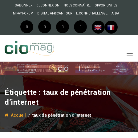
S’ABONNER
DECONNEXION
NOUS CONNAÎTRE
OPPORTUNITES
M PAY FORUM
DIGITAL AFRICAN TOUR
E.CONF CHALLENGE
ATDA
Étiquette :
taux de pénétration
d’internet
Accueil
taux de pénétration d’internet