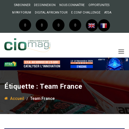
S’ABONNER
DECONNEXION
NOUS CONNAÎTRE
OPPORTUNITES
M PAY FORUM
DIGITAL AFRICAN TOUR
E.CONF CHALLENGE
ATDA
Étiquette :
Team France
Accueil
Team France