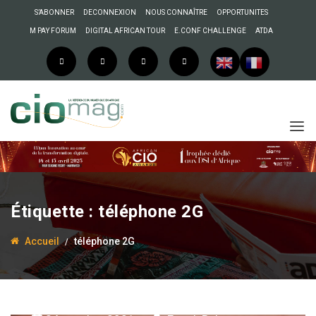
S’ABONNER
DECONNEXION
NOUS CONNAÎTRE
OPPORTUNITES
M PAY FORUM
DIGITAL AFRICAN TOUR
E.CONF CHALLENGE
ATDA
Étiquette :
téléphone 2G
Accueil
téléphone 2G