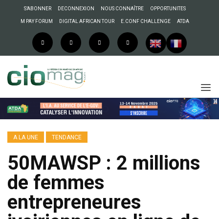
S’ABONNER
DECONNEXION
NOUS CONNAÎTRE
OPPORTUNITES
M PAY FORUM
DIGITAL AFRICAN TOUR
E.CONF CHALLENGE
ATDA
A LA UNE
TENDANCE
50MAWSP : 2 millions
de femmes
entrepreneures