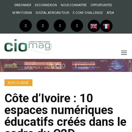
S’ABONNER
DECONNEXION
NOUS CONNAÎTRE
OPPORTUNITES
M PAY FORUM
DIGITAL AFRICAN TOUR
E.CONF CHALLENGE
ATDA
NON CLASSÉ
Côte d’Ivoire : 10
espaces numériques
éducatifs créés dans le