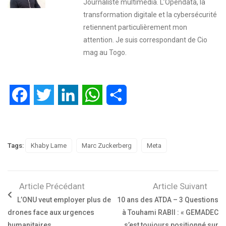
Journaliste multimédia. L’Opendata, la
transformation digitale et la cybersécurité
retiennent particulièrement mon
attention. Je suis correspondant de Cio
mag au Togo.
Facebook
Twitter
LinkedIn
WhatsApp
Partager
Tags:
Khaby Lame
Marc Zuckerberg
Meta
Article Précédant
Article Suivant
L’ONU veut employer plus de
10 ans des ATDA – 3 Questions
drones face aux urgences
à Touhami RABII : « GEMADEC
humanitaires
s’est toujours positionné sur