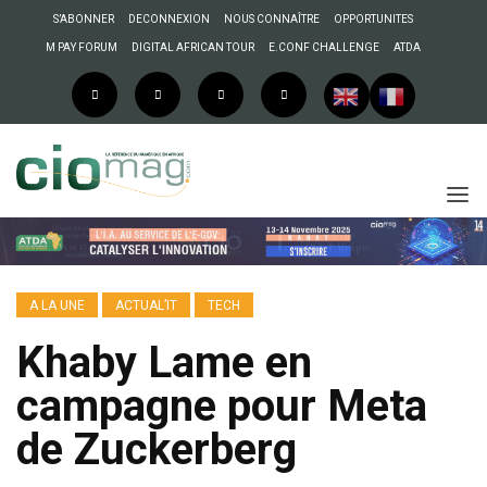
S’ABONNER
DECONNEXION
NOUS CONNAÎTRE
OPPORTUNITES
M PAY FORUM
DIGITAL AFRICAN TOUR
E.CONF CHALLENGE
ATDA
A LA UNE
ACTUAL’IT
TECH
Khaby Lame en
campagne pour Meta
de Zuckerberg