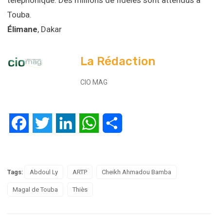
téléphonique. Des millions de fidèles sont attendus à
Touba.
Élimane
, Dakar
La Rédaction
CIO MAG
Facebook
Twitter
LinkedIn
WhatsApp
Partager
Tags:
Abdoul Ly
ARTP
Cheikh Ahmadou Bamba
Magal de Touba
Thiès