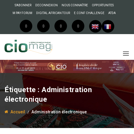
S’ABONNER
DECONNEXION
NOUS CONNAÎTRE
OPPORTUNITES
M PAY FORUM
DIGITAL AFRICAN TOUR
E.CONF CHALLENGE
ATDA
Étiquette :
Administration
électronique
Accueil
Administration électronique