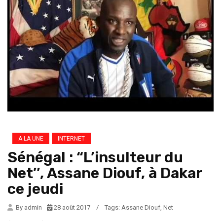
A LA UNE
INTERNET
Sénégal : “L’insulteur du
Net″, Assane Diouf, à Dakar
ce jeudi
By admin
28 août 2017
/
Tags:
Assane Diouf
,
Net