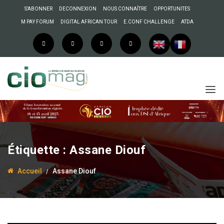
S’ABONNER
DECONNEXION
NOUS CONNAÎTRE
OPPORTUNITES
M PAY FORUM
DIGITAL AFRICAN TOUR
E.CONF CHALLENGE
ATDA
Étiquette :
Assane Diouf
Accueil
Assane Diouf