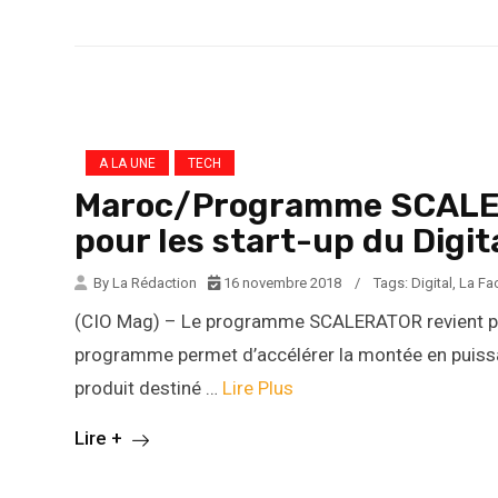
A LA UNE
TECH
Maroc/Programme SCALER
pour les start-up du Digita
By La Rédaction
16 novembre 2018
/
Tags:
Digital
,
La Fa
(CIO Mag) – Le programme SCALERATOR revient pou
programme permet d’accélérer la montée en puissan
produit destiné …
Lire Plus
Lire +