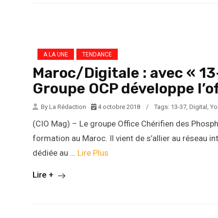
A LA UNE
TENDANCE
Maroc/Digitale : avec « 13
Groupe OCP développe l’of
By La Rédaction
4 octobre 2018
/
Tags:
13-37
,
Digital
,
Yo
(CIO Mag) – Le groupe Office Chérifien des Phosp
formation au Maroc. Il vient de s’allier au réseau 
dédiée au …
Lire Plus
Lire +