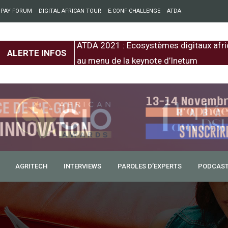
 PAY FORUM
DIGITAL AFRICAN TOUR
E.CONF CHALLENGE
ATDA
entre l’Europe et
ATDA 2021 : Ecosystèmes digitaux afri
ALERTE INFOS
au menu de la keynote d’Inetum
AGRITECH
INTERVIEWS
PAROLES D’EXPERTS
PODCAS
RATOR : une opportunité
al !
 pour une seconde fois ! Organisé par La Factory,