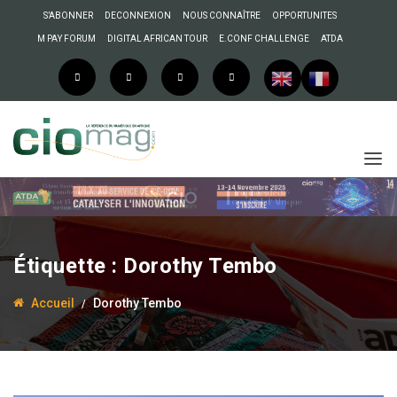
S’ABONNER
DECONNEXION
NOUS CONNAÎTRE
OPPORTUNITES
M PAY FORUM
DIGITAL AFRICAN TOUR
E.CONF CHALLENGE
ATDA
Étiquette :
Dorothy Tembo
Accueil
Dorothy Tembo