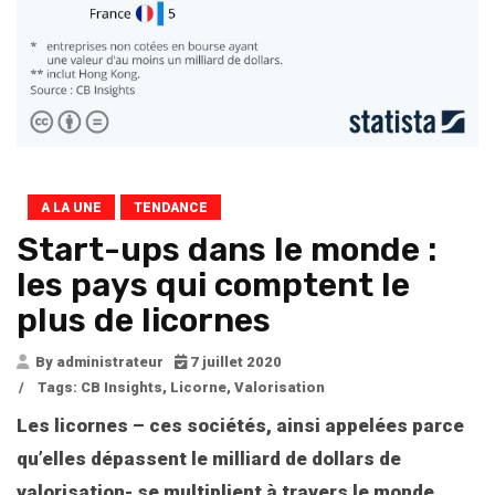
A LA UNE
TENDANCE
Start-ups dans le monde :
les pays qui comptent le
plus de licornes
By administrateur
7 juillet 2020
/
Tags:
CB Insights
,
Licorne
,
Valorisation
Les licornes – ces sociétés, ainsi appelées parce
qu’elles dépassent le milliard de dollars de
valorisation- se multiplient à travers le monde.