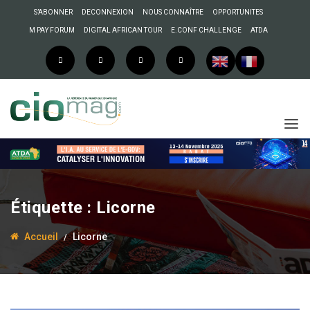
S’ABONNER
DECONNEXION
NOUS CONNAÎTRE
OPPORTUNITES
M PAY FORUM
DIGITAL AFRICAN TOUR
E.CONF CHALLENGE
ATDA
Étiquette :
Licorne
Accueil
Licorne