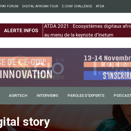
 PAY FORUM
DIGITAL AFRICAN TOUR
E.CONF CHALLENGE
ATDA
entre l’Europe et
ATDA 2021 : Ecosystèmes digitaux afri
ALERTE INFOS
au menu de la keynote d’Inetum
AGRITECH
INTERVIEWS
PAROLES D’EXPERTS
PODCAS
ital story