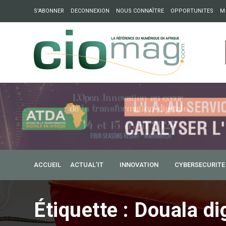
S’ABONNER
DECONNEXION
NOUS CONNAÎTRE
OPPORTUNITES
M
ation : Partech Shaker lance Chapter54 pour créer des ponts 
ique
ACCUEIL
ACTUAL’IT
INNOVATION
CYBERSECURITE
Étiquette :
Douala dig