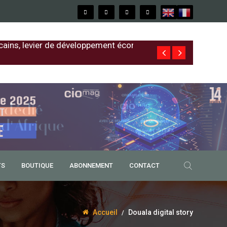
cains, levier de développement économique
Free au Sénég
TS
BOUTIQUE
ABONNEMENT
CONTACT
Accueil
Douala digital story