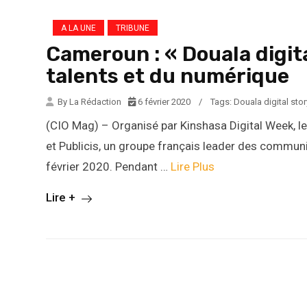
A LA UNE
TRIBUNE
Cameroun : « Douala digita
talents et du numérique
By La Rédaction
6 février 2020
/
Tags:
Douala digital stor
(CIO Mag) – Organisé par Kinshasa Digital Week, l
et Publicis, un groupe français leader des communic
février 2020. Pendant …
Lire Plus
Lire +