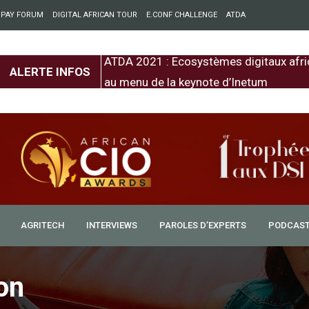
 PAY FORUM
DIGITAL AFRICAN TOUR
E.CONF CHALLENGE
ATDA
entre l’Europe et
ATDA 2021 : Ecosystèmes digitaux afri
ALERTE INFOS
au menu de la keynote d’Inetum
AGRITECH
INTERVIEWS
PAROLES D’EXPERTS
PODCAS
on