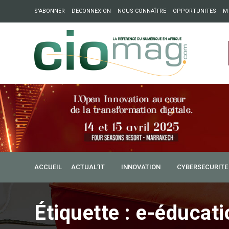
S’ABONNER
DECONNEXION
NOUS CONNAÎTRE
OPPORTUNITES
M
ation : Partech Shaker lance Chapter54 pour créer des ponts 
ique
ACCUEIL
ACTUAL’IT
INNOVATION
CYBERSECURITE
Étiquette :
e-éducati