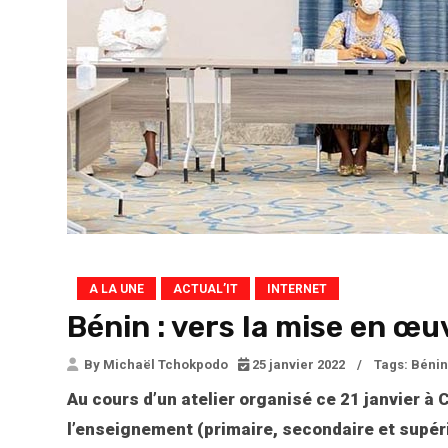
A LA UNE
ACTUAL’IT
INTERNET
Bénin : vers la mise en œ
By Michaël Tchokpodo
25 janvier 2022
/
Tags:
Bénin
Au cours d’un atelier organisé ce 21 janvier à
l’enseignement (primaire, secondaire et supéri