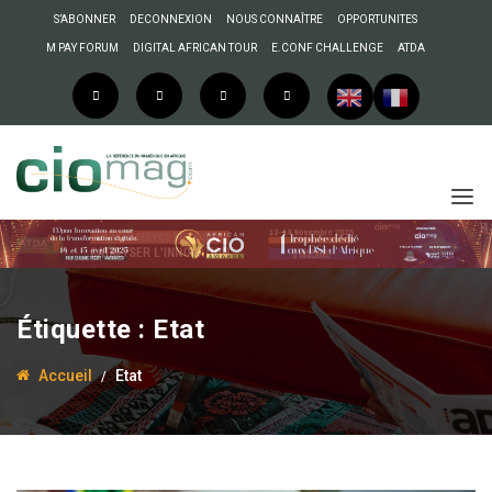
S’ABONNER
DECONNEXION
NOUS CONNAÎTRE
OPPORTUNITES
M PAY FORUM
DIGITAL AFRICAN TOUR
E.CONF CHALLENGE
ATDA
Étiquette :
Etat
Accueil
Etat