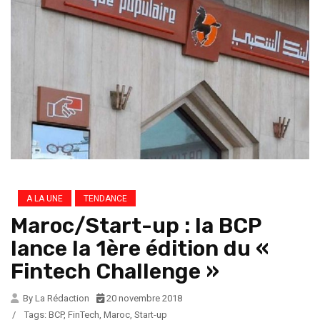
A LA UNE
TENDANCE
Maroc/Start-up : la BCP
lance la 1ère édition du «
Fintech Challenge »
By La Rédaction
20 novembre 2018
/
Tags:
BCP
,
FinTech
,
Maroc
,
Start-up