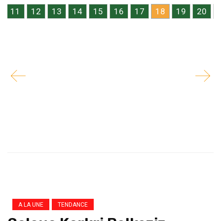
11
12
13
14
15
16
17
18
19
20
A LA UNE
TENDANCE